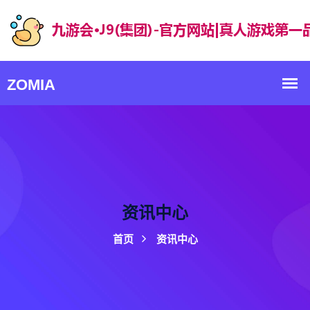
资讯中心
首页
资讯中心