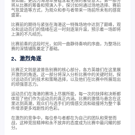
景如画，更因为海港本身蕴含着无限的象征意义。第一部分
将从比赛的筹备和预演入手，探讨如何通过场地选择、赛前
气氛营造等方式，为观众和参与者带来一场前所未有的感官
盛宴。
比赛前的期待与紧张在海港这一特殊场地中达到了巅峰，观
众和运动员们的情绪在这一时刻逐渐升温，预示着一场即将
上演的不凡经历。
比赛前奏的这段时光，如同一曲静待奏响的序曲，为整场比
赛的深情铺陈奠定了基础。
2、激烈角逐
比赛正文则是波普告别赛的核心部分，各方英雄们在这里展
开激烈的角逐。这一部分将深入分析比赛中的关键时刻，探
讨运动员们的技术和策略选择，以及他们在比赛中所展现出
的顽强意志力。
运动员们在海港的赛场上尽展所能，每一次的抉择和决断都
体现了他们作为运动员的真正内涵。比赛的激情与悬念在这
里达到高潮，观众们与选手们的情感交流和碰撞将为整个事
件增添更多戏剧性的色彩。
在激烈的竞争中，每位参与者都在为自己的团队和荣誉而
战，这种竞技精神和永不放弃的态度成为比赛中最闪耀的部
分。