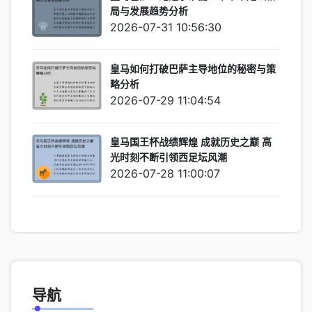
局与发展趋势分析
2026-07-31 10:56:30
皇马如何打破巴萨主导地位的秘密与策
略分析
2026-07-29 11:04:54
皇马国王杯战绩辉煌 成就历史之巅 高
光时刻不断引领西足坛风潮
2026-07-28 11:00:07
导航