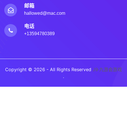
邮箱
hallowed@mac.com
电话
+13594780389
Copyright © 2026 - All Rights Reserved
J9·九游会游戏
.