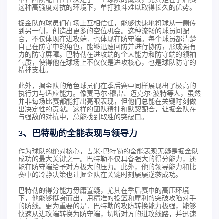
这种高强度对抗的环境下，单打独斗难以取得长久的优势。
掘金队的球员们在场上互相信任，能够快速地将球从一侧传
到另一侧，创造出更多的空位机会。这种流畅的球员间配
合，不仅体现在进攻端，也体现在防守端。每个球员都清楚
自己在防守中的角色，能够迅速回防并进行协防，形成强有
力的防守屏障。巴特勒在进攻端的个人能力和防守端的领袖
气质，使得他在球场上不仅仅是进攻核心，也是球队防守的
精神支柱。
此外，掘金队的角色球员们在季后赛中同样展现出了极高的
执行力与适应能力。像贾马尔·穆雷、迈克尔·波特等人，虽然
并非每场比赛都能打出亮眼表现，但他们总能在关键时刻做
出决定性的贡献。这样的团队精神和默契配合，让掘金队在
与强敌的对抗中，总能找到取胜的突破口。
3、巴特勒的全能表现与领导力
作为球队的绝对核心，吉米·巴特勒的全能表现无疑是掘金队
成功的最大关键之一。巴特勒不仅具备强大的得分能力，还
能在防守端给予对方极大的压力。此外，他的领导能力和比
赛中的冷静决策也让掘金队在关键时刻屡屡逆袭成功。
巴特勒的得分能力毋庸置疑，尤其在季后赛中的高压环境
下，他能够挺身而出，用精准的投篮和犀利的突破攻陷对手
的防线。更为重要的是，巴特勒的攻防转换能力极强，能够
快速从进攻端转换为防守端，切断对方的进攻线路，并迅速