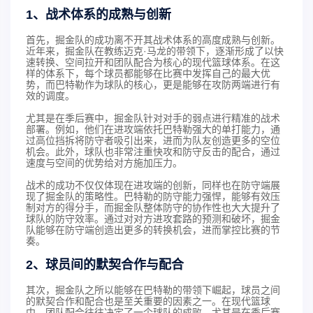
1、战术体系的成熟与创新
首先，掘金队的成功离不开其战术体系的高度成熟与创新。
近年来，掘金队在教练迈克·马龙的带领下，逐渐形成了以快
速转换、空间拉开和团队配合为核心的现代篮球体系。在这
样的体系下，每个球员都能够在比赛中发挥自己的最大优
势，而巴特勒作为球队的核心，更是能够在攻防两端进行有
效的调度。
尤其是在季后赛中，掘金队针对对手的弱点进行精准的战术
部署。例如，他们在进攻端依托巴特勒强大的单打能力，通
过高位挡拆将防守者吸引出来，进而为队友创造更多的空位
机会。此外，球队也非常注重快攻和防守反击的配合，通过
速度与空间的优势给对方施加压力。
战术的成功不仅仅体现在进攻端的创新，同样也在防守端展
现了掘金队的策略性。巴特勒的防守能力强悍，能够有效压
制对方的得分手，而掘金队整体防守的协作性也大大提升了
球队的防守效率。通过对对方进攻套路的预测和破坏，掘金
队能够在防守端创造出更多的转换机会，进而掌控比赛的节
奏。
2、球员间的默契合作与配合
其次，掘金队之所以能够在巴特勒的带领下崛起，球员之间
的默契合作和配合也是至关重要的因素之一。在现代篮球
中，团队配合往往决定了一个球队的成败，尤其是在季后赛