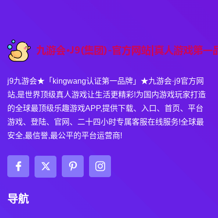
j9九游会★「kingwang认证第一品牌」★九游会·j9官方网
站,是世界顶级真人游戏让生活更精彩!为国内游戏玩家打造
的全球最顶级乐趣游戏APP,提供下载、入口、首页、平台
游戏、登陆、官网、二十四小时专属客服在线服务!全球最
安全,最信誉,最公平的平台运营商!
导航