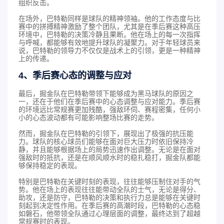
组织反击。
在场外，巴特勒同样是球队的精神领袖。他的工作态度与比
赛中的拼搏精神激励了整个团队，尤其是在季后赛这种高压
环境中，巴特勒的决策冷静且果断。他在场上的每一次指挥
与呼喊，都能够有效地提升球队的凝聚力。对于年轻球员来
说，巴特勒的领导力不仅仅是战术上的引领，更是一种精神
上的传递。
4、季后赛心态的调整与应对
最后，掘金队在巴特勒带领下能够成为黑马球队的原因之
一，还在于他们在季后赛中的心态调整与应对能力。季后赛
的环境远比常规赛更加残酷，强敌环伺、赛程密集，任何小
小的心态波动都有可能影响整场比赛的走势。
然而，掘金队在巴特勒的引领下，展现出了极强的抗压能
力。球队的核心球员们能够在面对巨大压力时依旧保持冷
静，并且能够根据场上的局势迅速作出调整。无论是在面对
强敌时的抵抗，还是在顺风顺水时的稳扎稳打，掘金队都能
够保持稳定的表现。
特别是巴特勒在关键时刻的表现，往往能够压制住对手的气
势。他在场上的表现往往能带动全队的士气，无论是得分、
助攻，还是防守，巴特勒的决策和执行力总是能够在关键时
刻起到决定性作用。在季后赛的高潮时段，巴特勒的心态稳
如磐石，他带领全队通过心理层面的调整，最终达到了超越
常规赛时的表现。