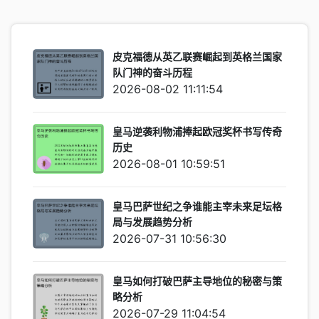
皮克福德从英乙联赛崛起到英格兰国家
队门神的奋斗历程
2026-08-02 11:11:54
皇马逆袭利物浦捧起欧冠奖杯书写传奇
历史
2026-08-01 10:59:51
皇马巴萨世纪之争谁能主宰未来足坛格
局与发展趋势分析
2026-07-31 10:56:30
皇马如何打破巴萨主导地位的秘密与策
略分析
2026-07-29 11:04:54