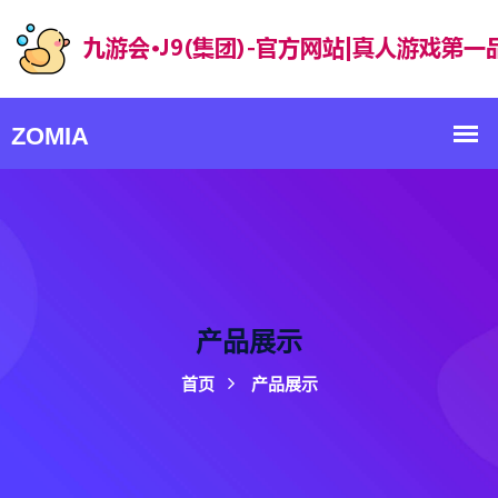
产品展示
首页
产品展示