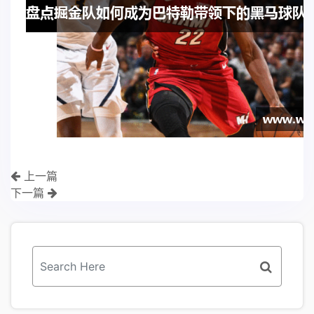
上一篇
下一篇